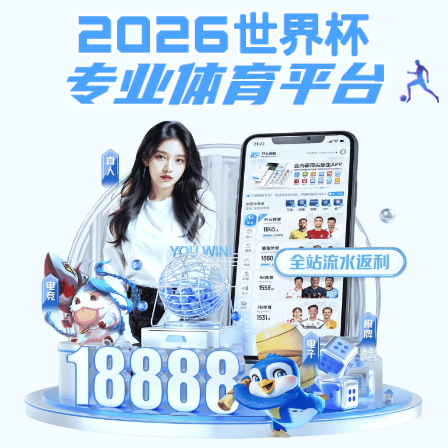
立即注册
IM网页
官网 · 权威体
育数据平台
IM网页 OFFICIAL WEBSITE
自2022年创立以来，
IM网页
致力于为用户提供包括
NBA、英超、欧洲杯、LPL在内的热门赛事直播与数据
服务，广受用户信赖。
立即下载IM网页APP