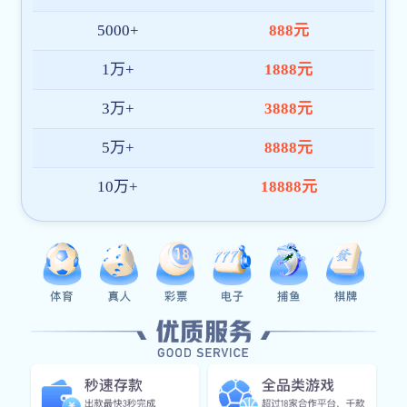
篇文章将从四个方面详细分析这一海报所蕴含的信
息，包括海报设计的艺术性、两位球员的重要性、比
赛前景展望以及球迷反响，深入探讨这张海报背后的
故事与意义。
1、海报设计的艺术性
利物浦官方推特发布的海报在视觉效果上极具冲击
力，通过鲜艳的色彩和动感十足的设计元素，充分体
现了球队在比赛中的激烈氛围。以红色为主调，这种
颜色不仅象征着利物浦的传统，也传递出一种激情与
力量，让人一眼就能感受到即将到来的比赛热情。
与此同时，海报中的排版采用了一种动态布局，使得
范戴克与索博斯洛伊显得更加生动。两位球员的位置
安排巧妙，不仅突出了他们各自的特点，还表现出团