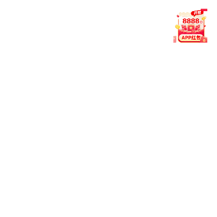
这次亮相，不仅是个人职业生涯的新起点，同时也是
他向外界证明自己实力的重要机会。
4、赛前前景展望
面对伯恩利这样的竞争对手，本场比赛无疑是一场硬
仗。从历史交锋记录来看，两支球队实力接近，因此
任何失误都可能导致较大的影响。而结合目前两队状
态来看，利物浦凭借主场之便，有理由相信他们能够
全取三分。然而，要想赢得胜利来之不易，需要全体
球员上下同心，共同拼搏。
尤其是在当前赛季初期，各支球队尚处于磨合阶段，
对抗强度会越来越高。因此，在这样一个关键时期，
每一场比赛都是了解自身不足并加以改进的重要机
会。若能顺利击败伯恩利，将给未来几轮联赛注入强