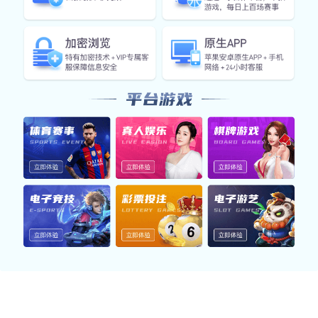
队合作的重要性。这种设计不仅是一幅简单的宣传
画，更是一种情感传达，让每一位看到它的人都能感
受到球队团结一致、奋勇争先的决心。
此外，背景中融入了一些伯恩利队标志性的元素，通
过这种细节上的处理，暗示着双方即将展开激烈竞
争。这种互动式设计让观众更容易产生共鸣，也增强
了海报本身的信息量，使其成为一幅富有故事性的作
品。
2、范戴克的重要性
作为利物浦队长，范戴克在场上的领导能力无可替
代。他不仅是球队防线上的定海神针，更是全队战术
执行的重要指挥者。在对阵伯恩利这样实力不俗的对
手时，他需要发挥自己的经验，为年轻球员树立榜