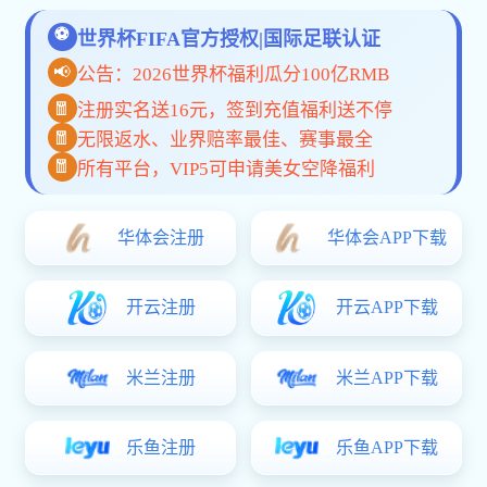
首页
/
体育快讯
/ 正文