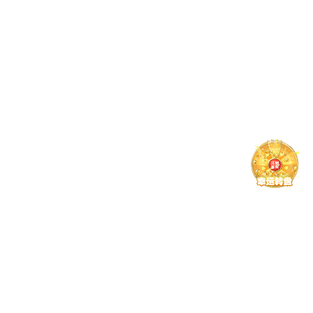
样，并在关键时刻作出正确判断。
此外，范戴克在心理素质方面也非常出色。他能够有
效地应对比赛中的高压环境，这让他的队友们倍感安
心。在重要赛事中，他往往能够通过自己的冷静思考
帮助团队渡过难关，因此他在本场比赛中的表现至关
重要。
更值得一提的是，自从加盟利物浦以来，范戴克已经
带领球队取得了多个重要荣誉。他对于胜利渴望的不
懈追求，无疑会影响整个团队向前迈进。因此，在这
张海报中突出他的形象，是对其价值的一种认可，也
是全体球迷对他的支持与期盼。
3、索博斯洛伊的新希望