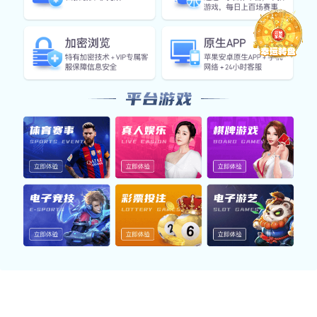
用户真实使用旅程
从注册到日常使用，流程清晰、体验顺畅