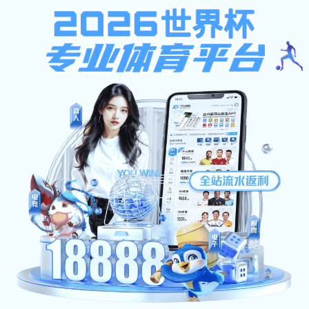
立即注册
IM网页 · 值得信赖的体育数据平台
IM网页 专注于构建一个以赛事内容、数据服务与智能分析为
核心的数字生态平台，聚焦全球体育用户的实时信息与多终
端互动体验。平台以稳定技术架构和合规体系赢得市场认
可，深受IM网页版登录入口-IM(中国)用户喜爱。
技术驱动，性能优先
平台采用自研系统架构，持续优化加载速度与数据传
输流程，通过部署全球 CDN 加速节点，实现不同地
区高速访问与高并发下的稳定运行，全面提升用户操