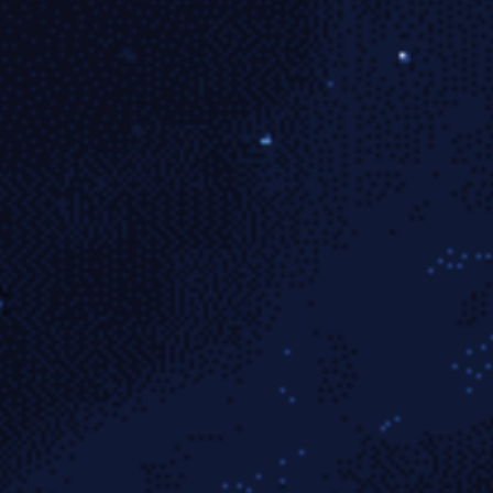
斯万贝里替补出场18秒即进球感受：太疯狂了
真是太棒了
2026-07-14
40 次浏览