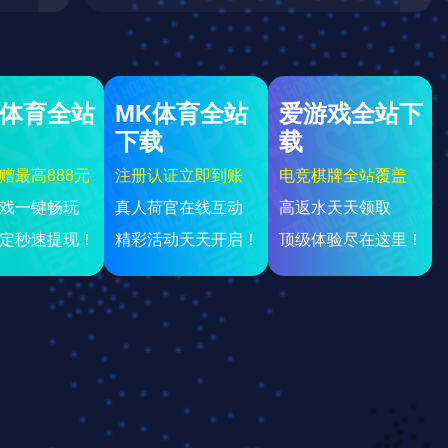
图赫尔称赞安德森表现自信队医确认其未受伤
情况良好
2026-07-29
23 次浏览