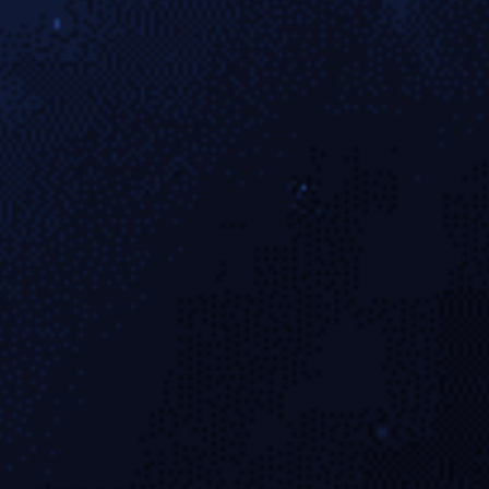
马德兴点评海牛战胜海港的精彩表现连续两场
胜利展现球队实力与潜力
2026-07-08
41 次浏览
美职联全明星候选名单公布梅西德保罗领衔维
尔纳入选无孙兴慜在列
2026-07-03
51 次浏览