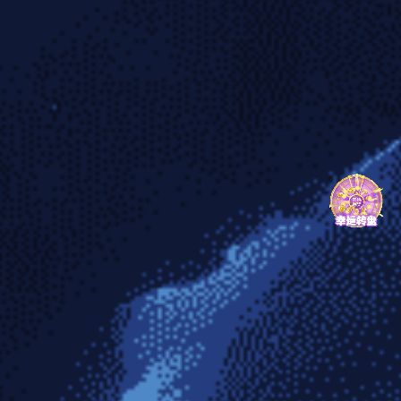
2026-07-18
44 次浏览
小斯坦科维奇谈加盟国米梦想父亲激动心情超
越自己
2026-07-15
44 次浏览