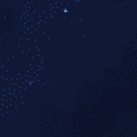
米兰以3000万欧签下25岁希拉皇马将获50转会
分成
2026-07-25
29 次浏览
Shams报道开拓者主帅候选人包括森林狼助教
诺里与绿军年轻助教拉什布鲁克