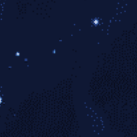
2026-07-19
43 次浏览
内维尔赞利马罗梅罗永不言弃基恩称其跑位如
顶级前锋
2026-07-16
52 次浏览