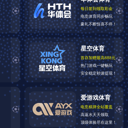
模补强行动
2026-08-04
13 次浏览
卡梅隆布泽尔力争最佳新秀目标场均10篮板命
中率40
2026-08-01
17 次浏览