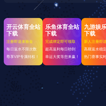
伊朗队获准提前进入美国但对美国LGBTQ活动
表示不满
2026-07-31
22 次浏览