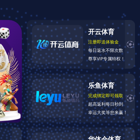
快讯
热刺豪掷237亿引援三将阿森纳也将展开大规