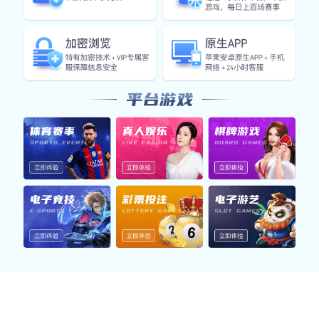
IM网页 在多个国际赛事科技平台评比中脱颖而出，持续提升
安全性与观赛体验。
亚洲体育服务平台大奖
2022 年度综合类数字体育平台荣誉奖项，肯定平台服务能
力。