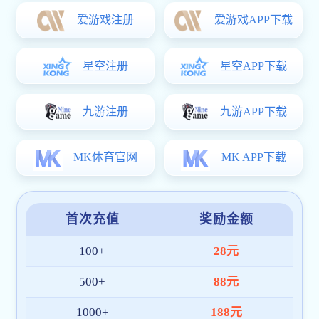
4. 用户行为
禁止用户发布违法信息、扰乱系统运行、侵犯他人权利或进行未
授权营销行为。
5. 知识产权
平台内所有内容归属平台或授权方所有，未经允许不得以任何形
式使用或传播。
6. 服务终止
若用户违反协议条款，平台有权中止或终止账户使用，且无需提
前通知。
7. 免责声明