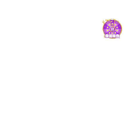
数据合规卓越平台
平台顺利通过 GDPR 与 ISO 多项认证，建立技术安全新标
准。