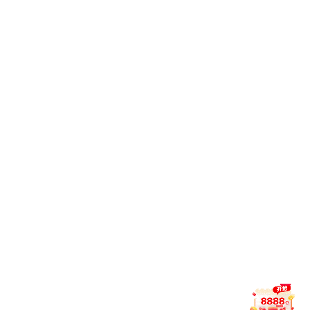
3、身体素质与竞技状态
从身体素质来看，莱默尔身材匀称且具有良好的耐
力，可以支持他在整场比赛中的高强度运动。他通过
科学锻炼，不断提升自己的体能水平，使得即便是在
最后阶段也能保持高效输出。此外，其合理饮食和生
活习惯，也为他的竞技状态提供了保障。
劳姆同样拥有不错的身体条件，其身高与力量均属上
乘，这使得他不仅可以抵挡住来自前锋持续施加压
力，还能够凭借自己的力量赢得头球争夺。他的一些
伤病经历虽然曾短暂影响过他的状态，但经过恢复训
练，如今已重返巅峰水平。
相比之下，曹法尔虽然身材不算魁梧，但敏捷性与爆