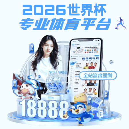
立即注册
IM网页
官网 · 权威体
育数据平台
IM网页 OFFICIAL WEBSITE
自2022年创立以来，
IM网页
致力于为用户提供包括
NBA、英超、欧洲杯、LPL在内的热门赛事直播与数据
服务，广受用户信赖。
立即下载IM网页APP