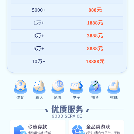
平，从而帮助球队取得胜利。接下来，我们将逐一分
析这三位球员，并进行综合评级，以便更好地理解他
们在德甲联赛中的价值。
1、技术特点分析
首先，莱默尔以其出色的传球能力和控球技巧著称。
他能够利用自己的左脚精准地送出直塞球，为前锋创
造得分机会。此外，他还擅长利用个人技术突破对方
防线，常常能够制造出角球或任意球机会。这种灵活
多变的进攻方式，使他成为球队攻防转换的重要一
环。
相较之下，劳姆则是一名全能型边后卫，他不仅具备
良好的防守意识，还拥有较强的助攻能力。他在场上
经常参与到进攻组织当中，通过不断向前插上的跑动