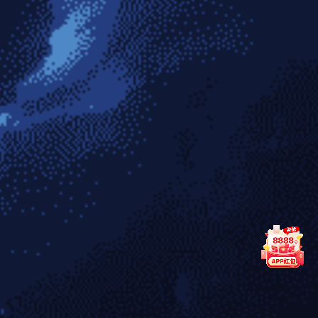
长的人才相互碰撞，由此产生了激烈竞争。
择已有成熟经验且战绩显著的球员，以便于
托诺与加纳乔这样的年轻新星具备极佳潜
的舆论压力及期望，一些年轻球员可能难以
选，以保证球队整体稳定性。同时，对于这
我，为今后的挑战做好准备。
人才如雨后春笋般涌现。而这种人才辈出的
各个年龄段的小将在不同阶段展示自己的能
家足球发展的必要条件。
何培养年轻球员以及如何有效整合这些人