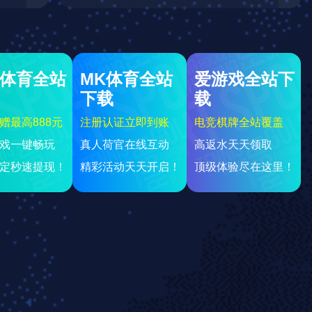
可能带来的影响。
现出色，吸引了许多顶级球队的注意。他在
捷的跑位和精准的射门技术赢得了广泛赞
，使得他的身价达到了4500万欧元。
跃度也为他增加了不少曝光率。他与球迷之
提高一名球员身价来说也是至关重要的一
意投入更多资源来支持他的职业发展。
多球迷感到遗憾。这其中可能涉及教练组对
作为一名年轻有为的新星，其潜力依然值得