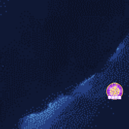
，他在青年联赛中的表现令他迅速崭露头
乔在场上的表现令人印象深刻，使得他的市
映了他目前的发展水平，也显示出各大俱乐部
取得优异成绩。这种丰富的大赛经验使得他
。然而，他同样因未能入选成年队而受到关
何平衡的问题。
依然充满希望。如果能够继续保持状态并不
脱颖而出，并为国效力。
未能如愿进入阿根廷国家队。这一现象背
主要原因之一。在阿根廷这样一个足球强国