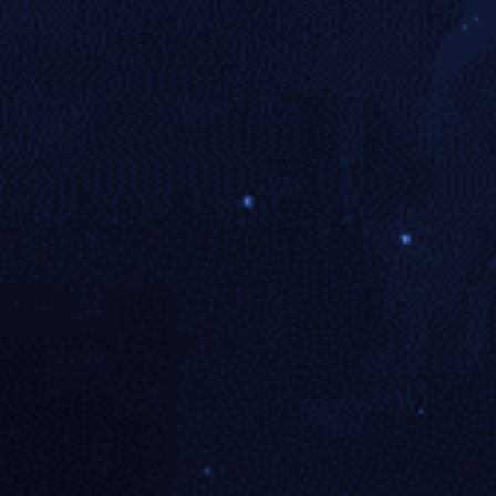
上一篇：
阿里纳斯点评里夫斯风格称其与普…
热门推荐