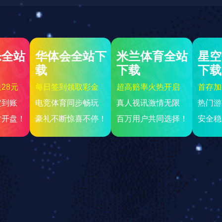
他们未能入选国家队的原因及其对个人职业生涯
1、马斯坦托诺的身价分析
马斯坦托诺是一名极具天赋的前锋，在俱乐部表
过去一个赛季中展现了卓越的进攻能力，以其敏
誉。在联赛中的表现也进一步提升了他的市场价值
除了场上的表现，马斯坦托诺在社交媒体上的活
间良好的互动，让他获得了一定的人气，这对于
环。随着他的知名度上升，俱乐部与赞助商均愿
尽管如此，马斯坦托诺并未入选国家队，这让许
于战术布局和球队整体构建的考量，但无疑，他
期待。
2、加纳乔身价揭秘